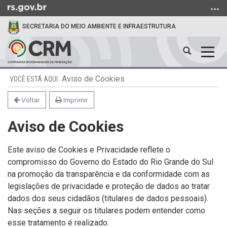
Ir
para
SECRETARIA DO MEIO AMBIENTE E INFRAESTRUTURA
o
conteúdo
Abrir
Alter
Ir
a
a
para
Início
busca
nave
o
Aviso de Cookies
do
menu
conteúdo
Voltar
Imprimir
Ir
para
Aviso de Cookies
a
busca
Este aviso de Cookies e Privacidade reflete o
compromisso do Governo do Estado do Rio Grande do Sul
na promoção da transparência e da conformidade com as
legislações de privacidade e proteção de dados ao tratar
dados dos seus cidadãos (titulares de dados pessoais).
Nas seções a seguir os titulares podem entender como
esse tratamento é realizado.