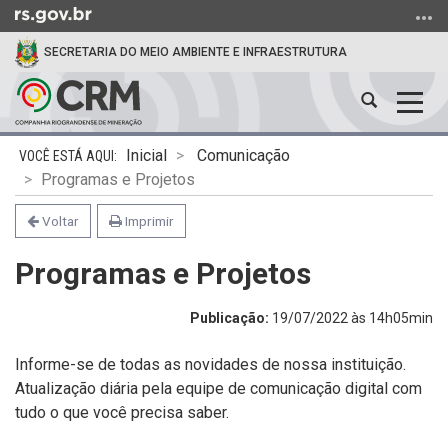
Ir
para
SECRETARIA DO MEIO AMBIENTE E INFRAESTRUTURA
o
conteúdo
Abrir
Alter
Ir
a
a
para
Início
busca
nave
o
Inicial
Comunicação
do
menu
Programas e Projetos
conteúdo
Ir
Voltar
Imprimir
para
a
Programas e Projetos
busca
Publicação:
19/07/2022 às 14h05min
Informe-se de todas as novidades de nossa instituição.
Atualização diária pela equipe de comunicação digital com
tudo o que você precisa saber.