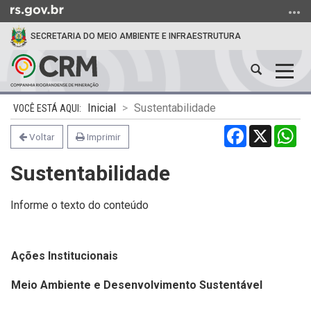
Ir
para
SECRETARIA DO MEIO AMBIENTE E INFRAESTRUTURA
o
conteúdo
Abrir
Alter
Ir
a
a
para
Início
busca
nave
o
Inicial
Sustentabilidade
do
menu
Facebook
X
Wh
conteúdo
Voltar
Imprimir
Ir
para
Sustentabilidade
a
busca
Informe o texto do conteúdo
Ações Institucionais
Meio Ambiente e Desenvolvimento Sustentável